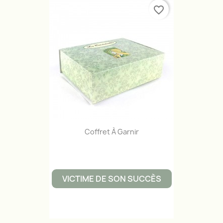
favorite_border
Coffret À Garnir
VICTIME DE SON SUCCÈS