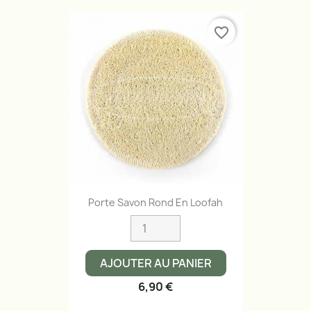
favorite_border
Porte Savon Rond En Loofah
AJOUTER AU PANIER
6,90 €