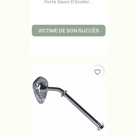
Porte Savon D’écolier...
VICTIME DE SON SUCCÈS
favorite_border