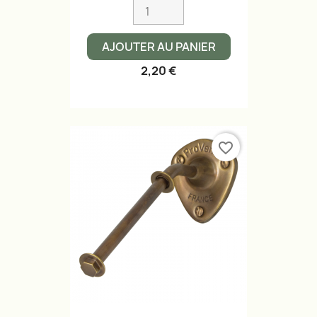
AJOUTER AU PANIER
2,20 €
favorite_border