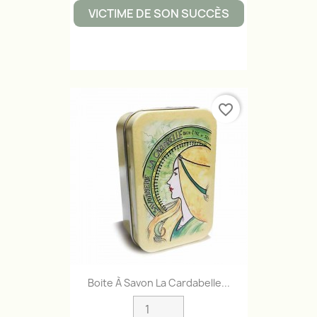
VICTIME DE SON SUCCÈS
favorite_border
Boite À Savon La Cardabelle...