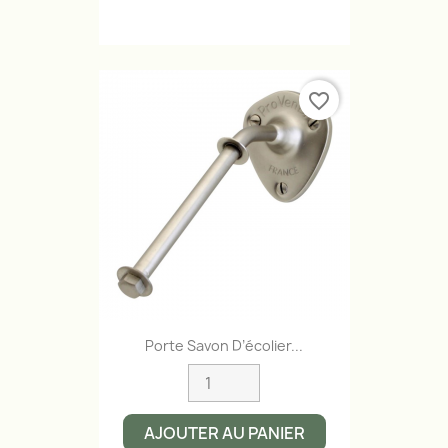
favorite_border
Porte Savon D’écolier...
AJOUTER AU PANIER