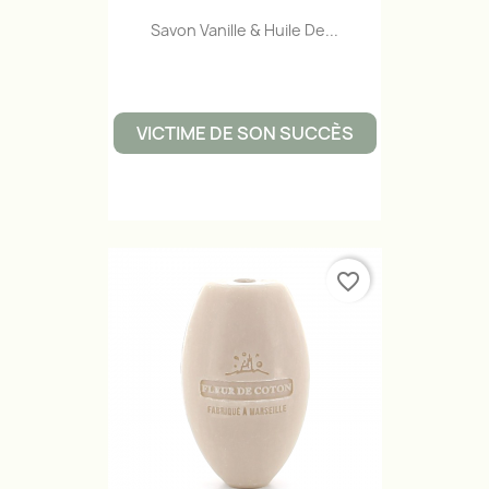
Savon Vanille & Huile De...
VICTIME DE SON SUCCÈS
favorite_border