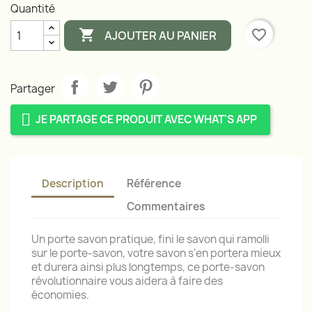
Quantité

favorite_border
AJOUTER AU PANIER
Partager
JE PARTAGE CE PRODUIT AVEC WHAT'S APP
Description
Référence
Commentaires
Un porte savon pratique, fini le savon qui ramolli
sur le porte-savon, votre savon s'en portera mieux
et durera ainsi plus longtemps, ce porte-savon
révolutionnaire vous aidera à faire des
économies.