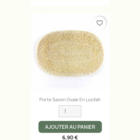
favorite_border
Porte Savon Ovale En Loofah
AJOUTER AU PANIER
6,90 €