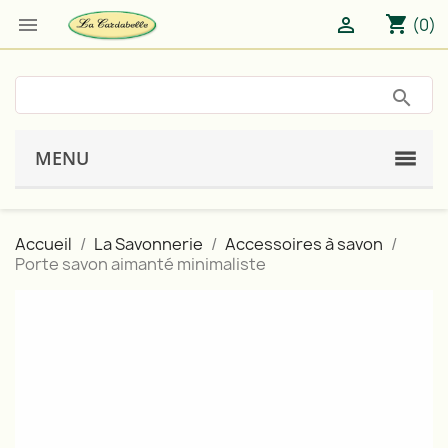
shopping_cart


(0)
MENU
Accueil
La Savonnerie
Accessoires à savon
Porte savon aimanté minimaliste