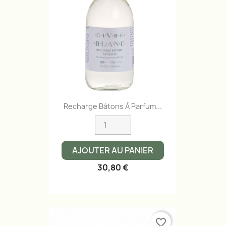
Aperçu rapide

Recharge Bâtons À Parfum...
AJOUTER AU PANIER
30,80 €
favorite_border