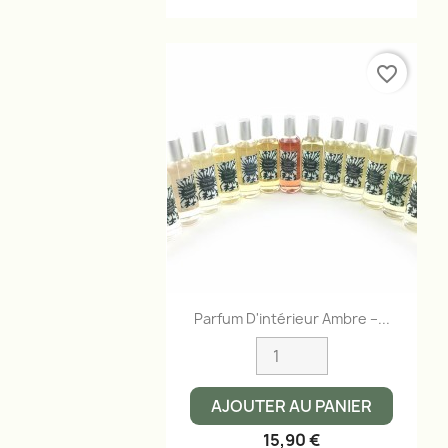
favorite_border
Aperçu rapide

Parfum D'intérieur Ambre –...
AJOUTER AU PANIER
15,90 €