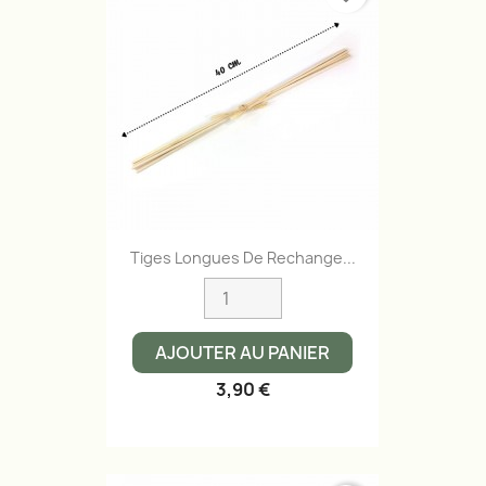
Aperçu rapide

Tiges Longues De Rechange...
AJOUTER AU PANIER
3,90 €