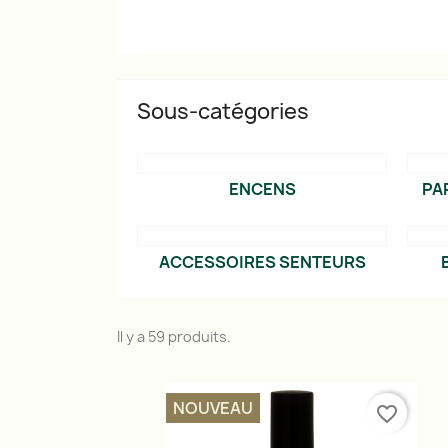
Sous-catégories
ENCENS
PA
ACCESSOIRES SENTEURS
Il y a 59 produits.
NOUVEAU
favorite_border