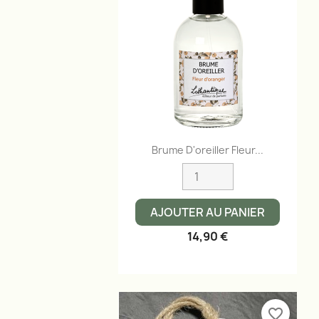
Aperçu rapide

Brume D'oreiller Fleur...
AJOUTER AU PANIER
14,90 €
favorite_border