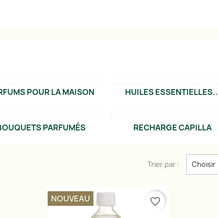
RFUMS POUR LA MAISON
HUILES ESSENTIELLES..
BOUQUETS PARFUMÉS
RECHARGE CAPILLA
Trier par :
Choisir
NOUVEAU
favorite_border