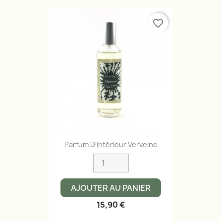
favorite_border
Aperçu rapide

Parfum D'intérieur Verveine
AJOUTER AU PANIER
15,90 €