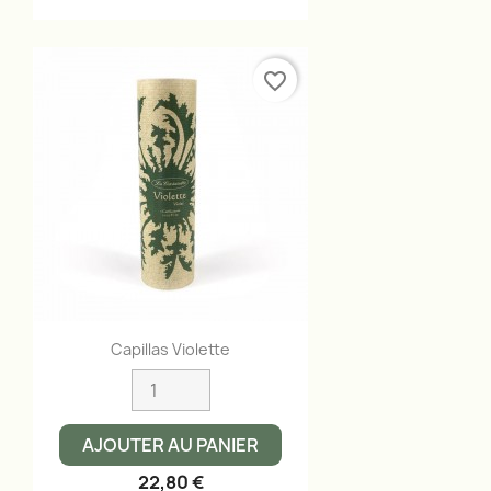
favorite_border
Aperçu rapide

Capillas Violette
AJOUTER AU PANIER
22,80 €