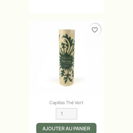
favorite_border
Aperçu rapide

Capillas Thé Vert
AJOUTER AU PANIER