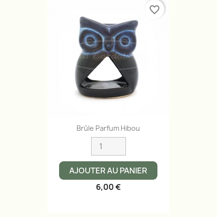
favorite_border
Aperçu rapide

Brûle Parfum Hibou
AJOUTER AU PANIER
6,00 €