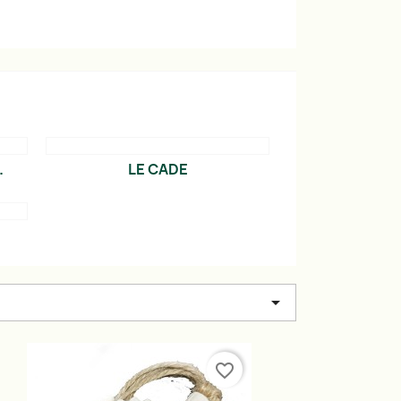
.
LE CADE

favorite_border