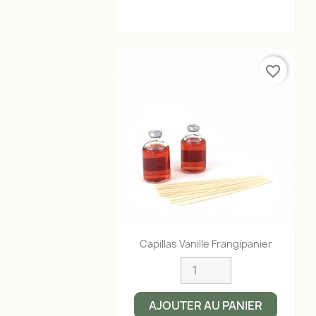
favorite_border
Aperçu rapide

Capillas Vanille Frangipanier
AJOUTER AU PANIER