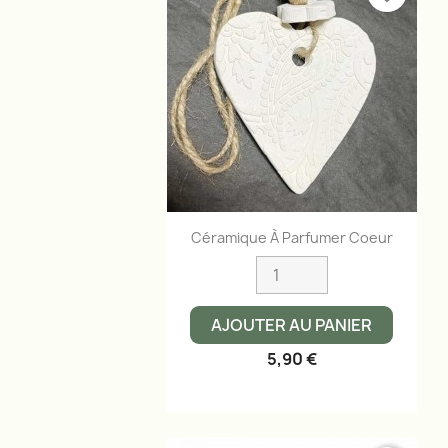
Aperçu rapide

Céramique À Parfumer Coeur
AJOUTER AU PANIER
5,90 €