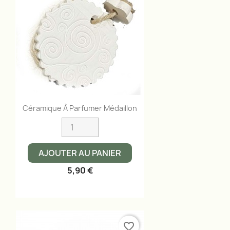
Aperçu rapide

Céramique À Parfumer Médaillon
AJOUTER AU PANIER
5,90 €
favorite_border