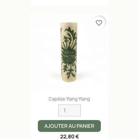
favorite_border
Aperçu rapide

Capillas Ylang Ylang
AJOUTER AU PANIER
22,80 €