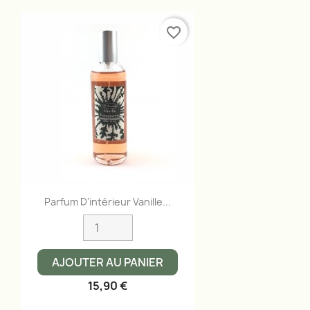
favorite_border
Aperçu rapide

Parfum D'intérieur Vanille...
AJOUTER AU PANIER
15,90 €