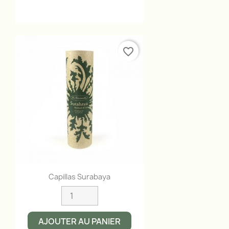
favorite_border
Aperçu rapide

Capillas Surabaya
AJOUTER AU PANIER