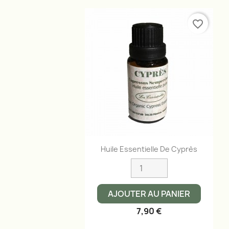
favorite_border
Aperçu rapide

Huile Essentielle De Cyprès
AJOUTER AU PANIER
7,90 €