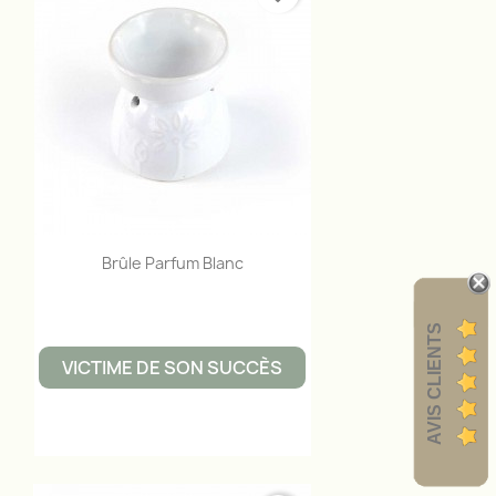
Aperçu rapide

Brûle Parfum Blanc
AVIS CLIENTS
VICTIME DE SON SUCCÈS