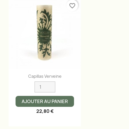
favorite_border
Aperçu rapide

Capillas Verveine
AJOUTER AU PANIER
22,80 €