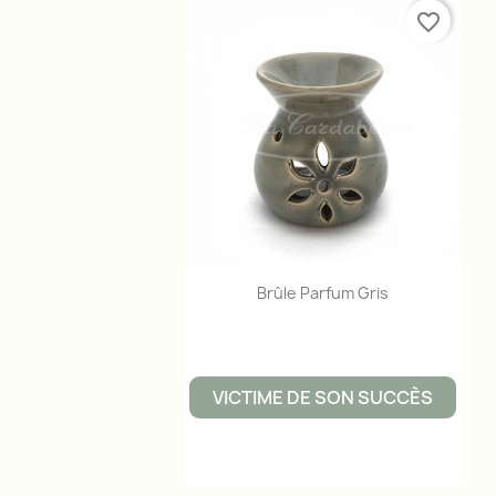
favorite_border
Aperçu rapide

Brûle Parfum Gris
VICTIME DE SON SUCCÈS