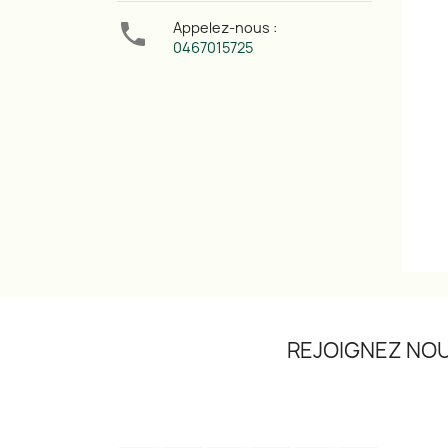

Appelez-nous :
0467015725
REJOIGNEZ NOU