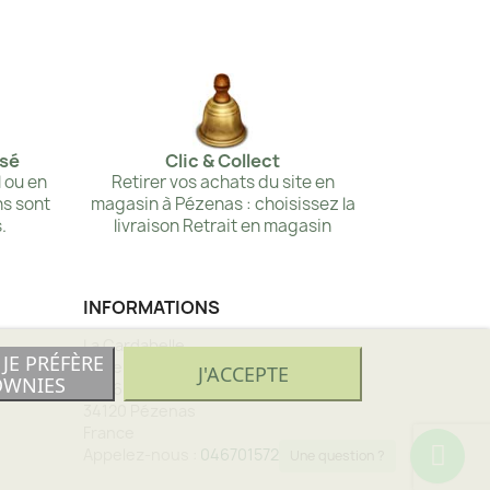
sé
Clic & Collect
 ou en
Retirer vos achats du site en
ns sont
magasin à Pézenas : choisissez la
.
livraison Retrait en magasin
INFORMATIONS
La Cardabelle
JE PRÉFÈRE
1, rue Emile Zola
J'ACCEPTE
OWNIES
B.P. 68
34120 Pézenas
France
Appelez-nous :
0467015725
Une question ?