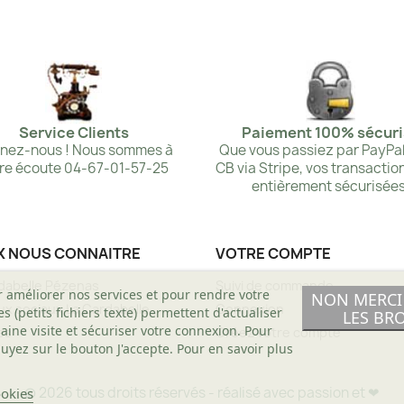
Service Clients
Paiement 100% sécuri
nez-nous ! Nous sommes à
Que vous passiez par PayPal
re écoute 04-67-01-57-25
CB via Stripe, vos transactio
entièrement sécurisées
X NOUS CONNAITRE
VOTRE COMPTE
dabelle Pézenas
Suivi de commande
r améliorer nos services et pour rendre votre
NON MERCI 
x sociaux La Cardabelle
Connexion
(petits fichiers texte) permettent d'actualiser
LES BR
aine visite et sécuriser votre connexion. Pour
es
Créez votre compte
uyez sur le bouton J'accepte. Pour en savoir plus
© 2026 tous droits réservés - réalisé avec passion et
❤
ookies