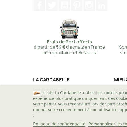
Facebook
Twitter
YouTube
Pinterest
Instagram
LinkedIn
Frais de Port offerts
à partir de 59 € d'achats en France
Son
métropolitaine et BeNeLux
vot
LA CARDABELLE
MIEU
Mentions légales
La Car
Le site La Cardabelle, utilise des cookies pou
Conditions d'utilisation
Réseau
expérience plus pratique uniquement. Ces Cookies 
votre panier, vous reconnaitre lors de votre proch
Politique De Confidentialité
Horair
donner votre consentement à son utilisation, app
Contactez-nous
:
Politique de confidentialité
Personnaliser les c