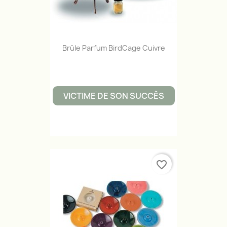
Brûle Parfum BirdCage Cuivre
VICTIME DE SON SUCCÈS
favorite_border