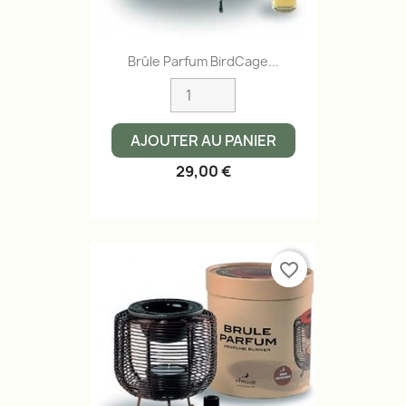
Brûle Parfum BirdCage...
AJOUTER AU PANIER
29,00 €
favorite_border