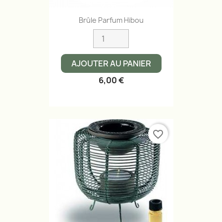
Brûle Parfum Hibou
AJOUTER AU PANIER
6,00 €
favorite_border