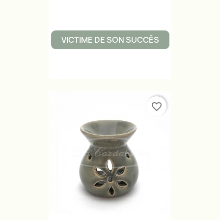
VICTIME DE SON SUCCÈS
favorite_border