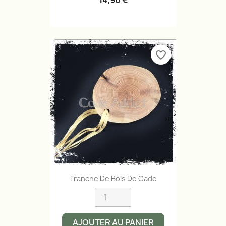
14,90 €
favorite_border
Tranche De Bois De Cade
AJOUTER AU PANIER