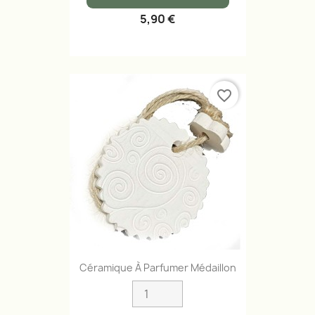
5,90 €
favorite_border
Céramique À Parfumer Médaillon