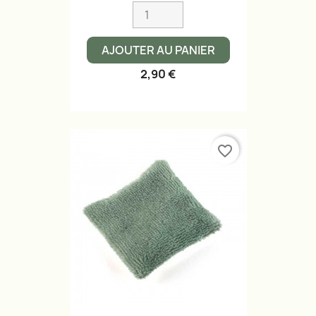
AJOUTER AU PANIER
2,90 €
favorite_border