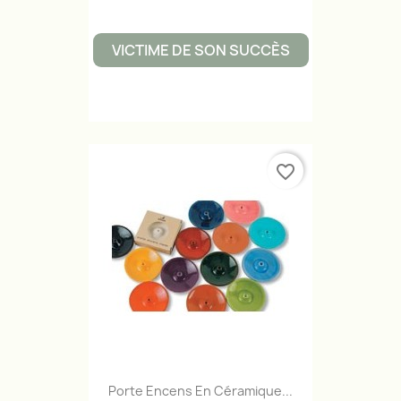
VICTIME DE SON SUCCÈS
favorite_border
Porte Encens En Céramique...