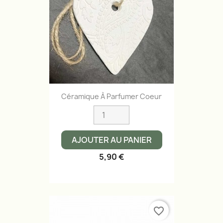
Céramique À Parfumer Coeur
AJOUTER AU PANIER
5,90 €
favorite_border