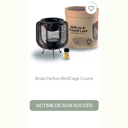
favorite_border
Brûle Parfum BirdCage Cuivre
VICTIME DE SON SUCCÈS