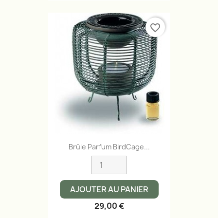
favorite_border
Brûle Parfum BirdCage...
AJOUTER AU PANIER
29,00 €