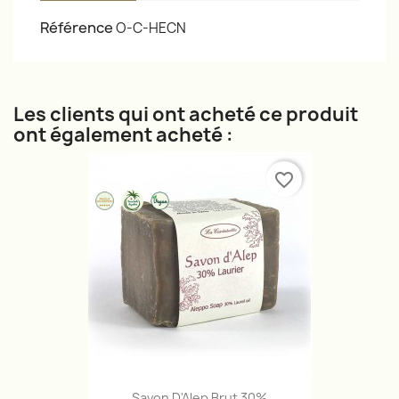
Référence
O-C-HECN
Les clients qui ont acheté ce produit
ont également acheté :
favorite_border
Savon D'Alep Brut 30%