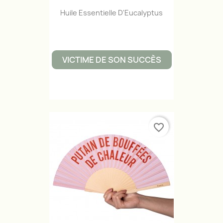
Huile Essentielle D'Eucalyptus
VICTIME DE SON SUCCÈS
favorite_border