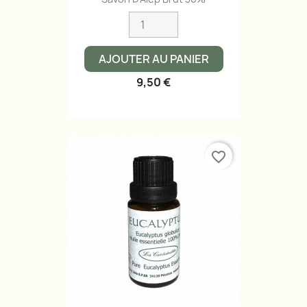
AJOUTER AU PANIER
9,50 €
favorite_border