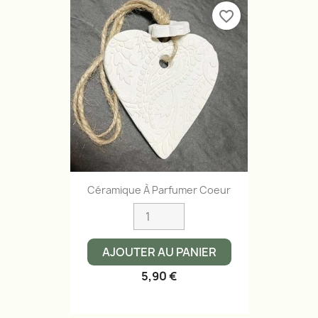
favorite_border
Céramique À Parfumer Coeur
AJOUTER AU PANIER
5,90 €