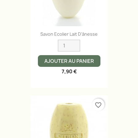
Savon Ecolier Lait D’ânesse
AJOUTER AU PANIER
7,90 €
favorite_border