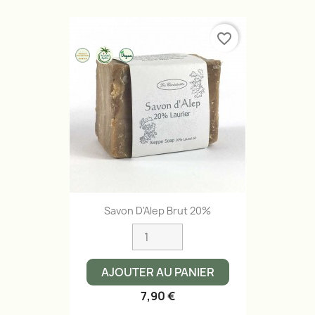
favorite_border
Savon D'Alep Brut 20%
AJOUTER AU PANIER
7,90 €