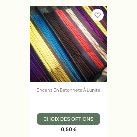
favorite_border
Encens En Bâtonnets À L'unité
CHOIX DES OPTIONS
0,50 €