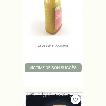
La Lessive Douceur
VICTIME DE SON SUCCÈS
favorite_border