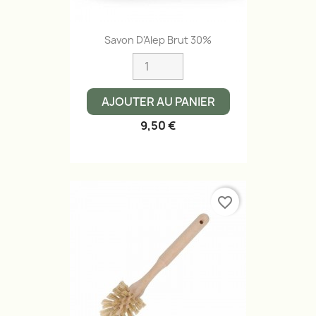
Savon D'Alep Brut 30%
AJOUTER AU PANIER
9,50 €
favorite_border