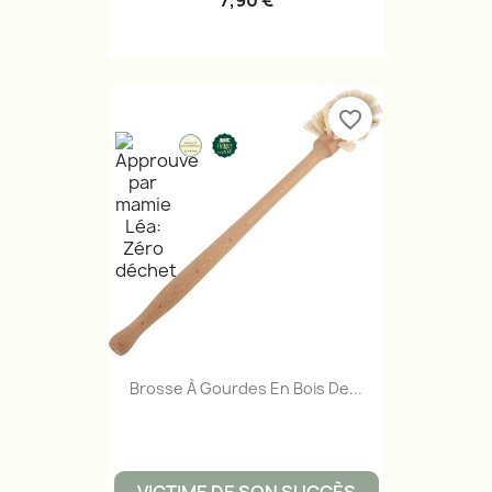
7,90 €
favorite_border
Brosse À Gourdes En Bois De...