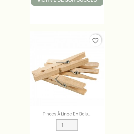
VICTIME DE SON SUCCÈS
favorite_border
Pinces À Linge En Bois...