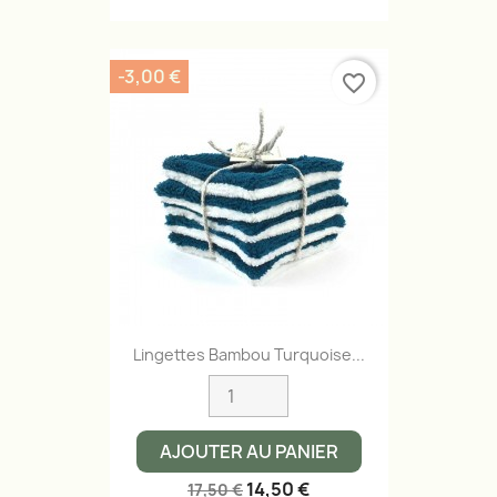
-3,00 €
favorite_border
Lingettes Bambou Turquoise...
AJOUTER AU PANIER
14,50 €
17,50 €