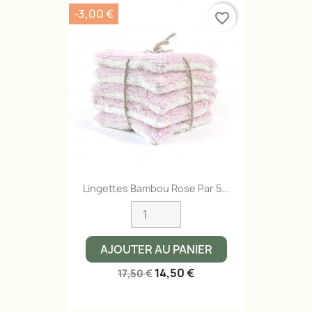
-3,00 €
favorite_border
Lingettes Bambou Rose Par 5...
AJOUTER AU PANIER
14,50 €
17,50 €