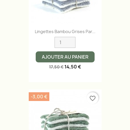
Lingettes Bambou Grises Par...
AJOUTER AU PANIER
14,50 €
17,50 €
-3,00 €
favorite_border