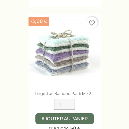
-3,00 €
favorite_border
Lingettes Bambou Par 5 Mix2...
AJOUTER AU PANIER
14,50 €
17,50 €