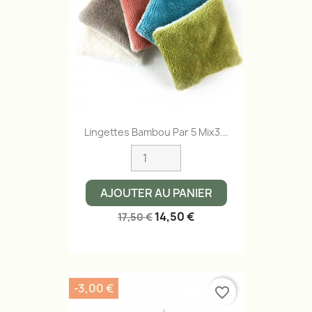
Lingettes Bambou Par 5 Mix3...
AJOUTER AU PANIER
14,50 €
17,50 €
-3,00 €
favorite_border