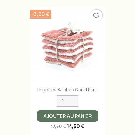
-3,00 €
favorite_border
Lingettes Bambou Corail Par...
AJOUTER AU PANIER
14,50 €
17,50 €