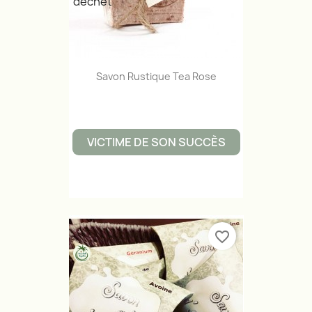
Savon Rustique Tea Rose
VICTIME DE SON SUCCÈS
favorite_border