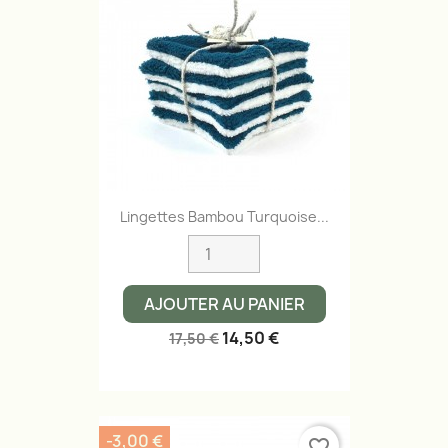
Lingettes Bambou Turquoise...
AJOUTER AU PANIER
14,50 €
17,50 €
-3,00 €
favorite_border