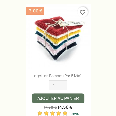
-3,00 €
favorite_border
Lingettes Bambou Par 5 Mix1...
AJOUTER AU PANIER
14,50 €
17,50 €
1 avis