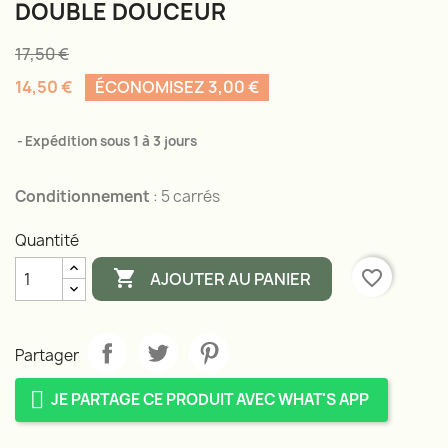
DOUBLE DOUCEUR
17,50 €
14,50 €
ÉCONOMISEZ 3,00 €
Expédition sous 1 à 3 jours
Conditionnement
: 5 carrés
Quantité

favorite_border
AJOUTER AU PANIER
Partager
JE PARTAGE CE PRODUIT AVEC WHAT'S APP