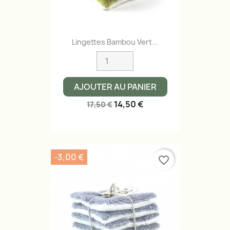
Lingettes Bambou Vert...
AJOUTER AU PANIER
14,50 €
17,50 €
-3,00 €
favorite_border