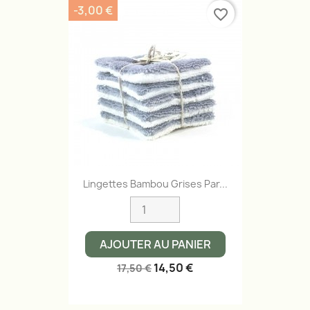
-3,00 €
favorite_border
Lingettes Bambou Grises Par...
AJOUTER AU PANIER
14,50 €
17,50 €