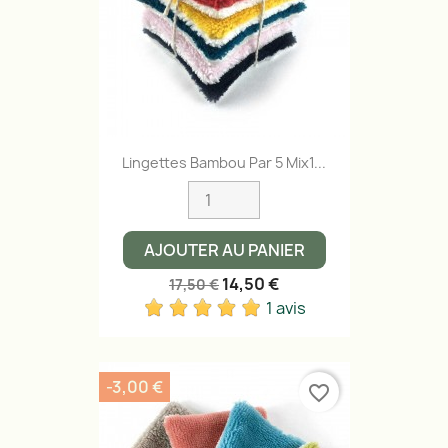
Lingettes Bambou Par 5 Mix1...
AJOUTER AU PANIER
14,50 €
17,50 €
1 avis
-3,00 €
favorite_border