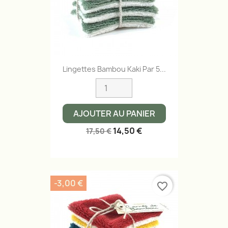
Lingettes Bambou Kaki Par 5...
AJOUTER AU PANIER
14,50 €
17,50 €
-3,00 €
favorite_border