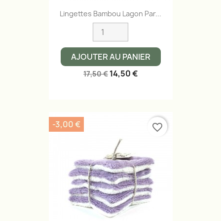
Lingettes Bambou Lagon Par...
AJOUTER AU PANIER
14,50 €
17,50 €
-3,00 €
favorite_border