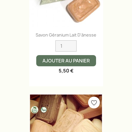
Savon Géranium Lait D'ânesse
AJOUTER AU PANIER
5,50 €
favorite_border