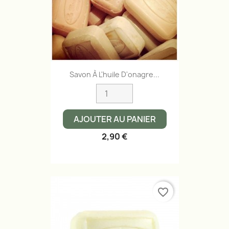
Savon À L'huile D'onagre...
AJOUTER AU PANIER
2,90 €
favorite_border