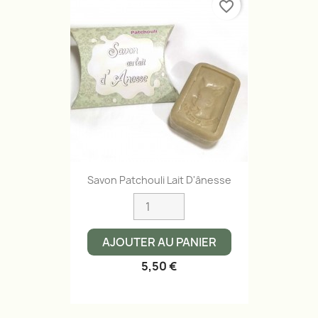
favorite_border
Savon Patchouli Lait D'ânesse
AJOUTER AU PANIER
5,50 €