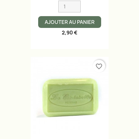
AJOUTER AU PANIER
2,90 €
favorite_border