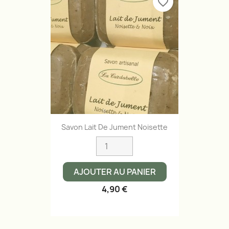
favorite_border
Savon Lait De Jument Noisette
AJOUTER AU PANIER
4,90 €