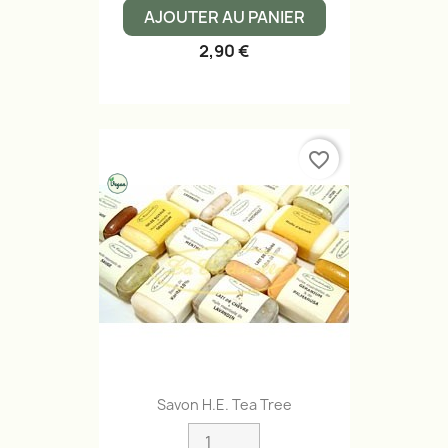
AJOUTER AU PANIER
2,90 €
favorite_border
Savon H.E. Tea Tree