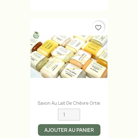
favorite_border
Savon Au Lait De Chèvre Ortie
AJOUTER AU PANIER