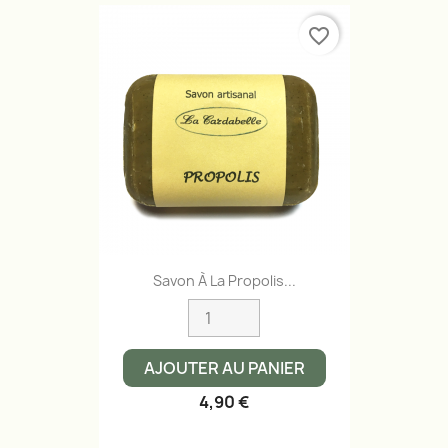
favorite_border
Savon À La Propolis...
AJOUTER AU PANIER
4,90 €