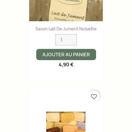
Savon Lait De Jument Noisette
AJOUTER AU PANIER
4,90 €
favorite_border