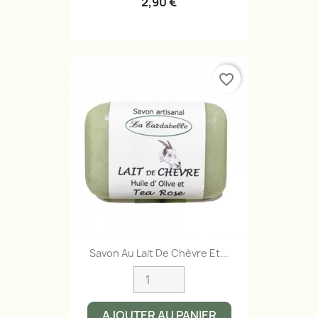
2,90 €
favorite_border
Savon Au Lait De Chèvre Et...
AJOUTER AU PANIER