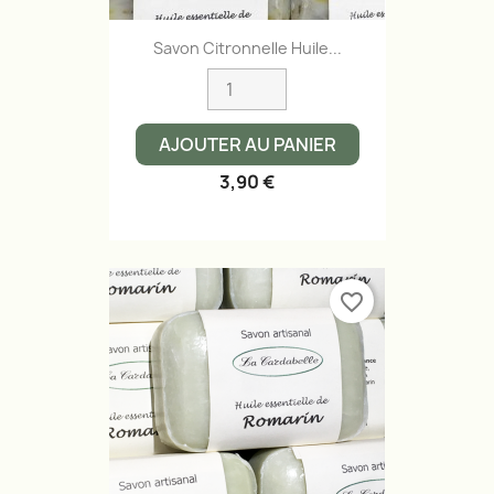
Savon Citronnelle Huile...
AJOUTER AU PANIER
3,90 €
favorite_border