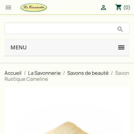
shopping_cart


(0)
MENU
Accueil
La Savonnerie
Savons de beauté
Savon
Rustique Cameline