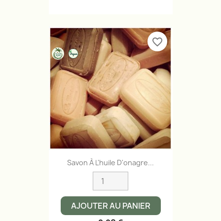
favorite_border
Savon À L'huile D'onagre...
AJOUTER AU PANIER