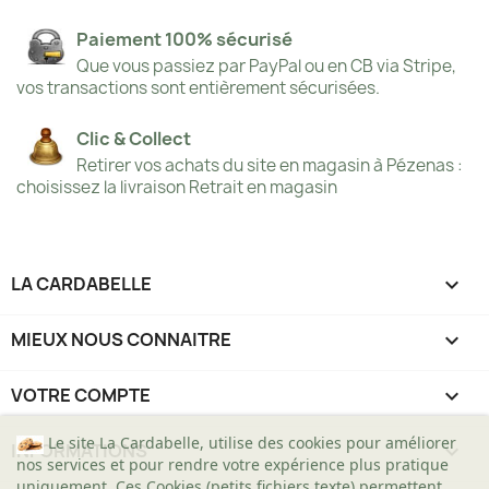
Paiement 100% sécurisé
Que vous passiez par PayPal ou en CB via Stripe,
vos transactions sont entièrement sécurisées.
Clic & Collect
Retirer vos achats du site en magasin à Pézenas :
choisissez la livraison Retrait en magasin
LA CARDABELLE

MIEUX NOUS CONNAITRE

VOTRE COMPTE

Le site La Cardabelle, utilise des cookies pour améliorer
INFORMATIONS
keyboard_arrow_down
nos services et pour rendre votre expérience plus pratique
uniquement. Ces Cookies (petits fichiers texte) permettent