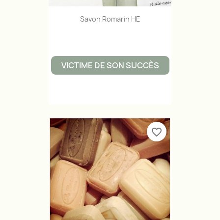
Savon Romarin HE
VICTIME DE SON SUCCÈS
favorite_border