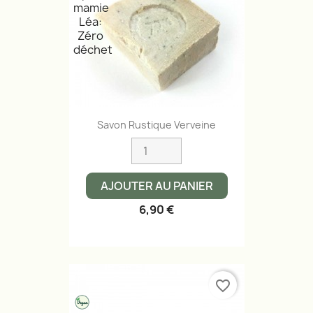
Savon Rustique Verveine
AJOUTER AU PANIER
6,90 €
favorite_border