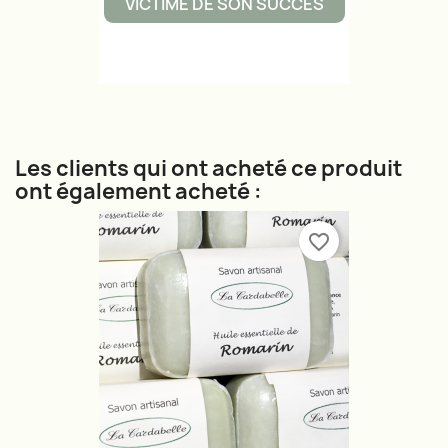
VICTIME DE SON SUCCÈS
Les clients qui ont acheté ce produit
ont également acheté :
favorite_border