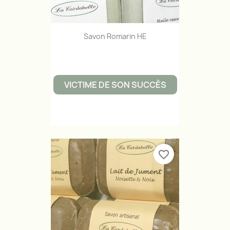
Savon Romarin HE
VICTIME DE SON SUCCÈS
favorite_border