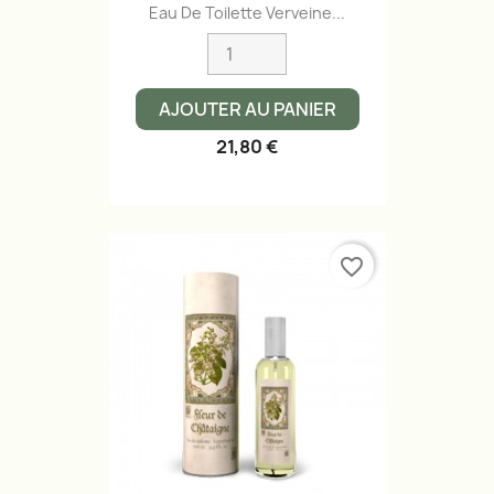
Eau De Toilette Verveine...
AJOUTER AU PANIER
21,80 €
favorite_border