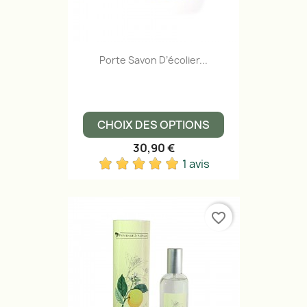
Porte Savon D’écolier...
CHOIX DES OPTIONS
30,90 €
1 avis
favorite_border