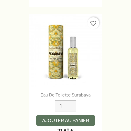
favorite_border
Eau De Toilette Surabaya
AJOUTER AU PANIER
21,80 €