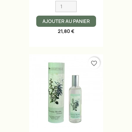
AJOUTER AU PANIER
21,80 €
favorite_border