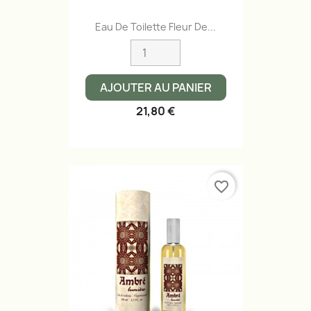
Eau De Toilette Fleur De...
AJOUTER AU PANIER
21,80 €
favorite_border