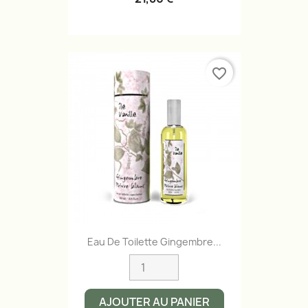
favorite_border
Eau De Toilette Gingembre...
AJOUTER AU PANIER