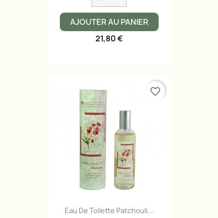
AJOUTER AU PANIER
21,80 €
favorite_border
Eau De Toilette Patchouli...