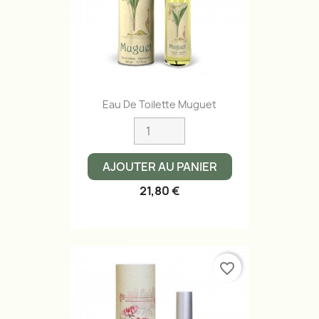
Eau De Toilette Muguet
AJOUTER AU PANIER
21,80 €
favorite_border