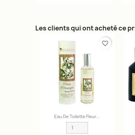
Les clients qui ont acheté ce p
favorite_border
Aperçu rapide

Eau De Toilette Fleur...