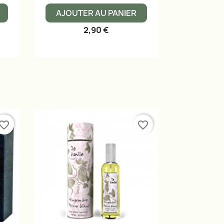
AJOUTER AU PANIER
2,90 €
vorite_border
favorite_border