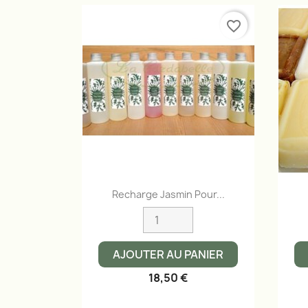
favorite_border
Aperçu rapide

Recharge Jasmin Pour...
AJOUTER AU PANIER
18,50 €