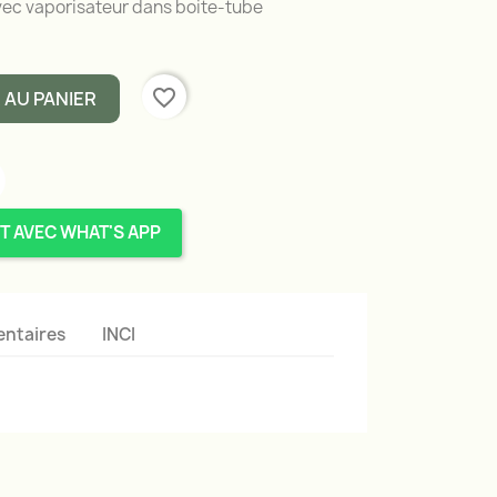
avec vaporisateur dans boite-tube
favorite_border
 AU PANIER
T AVEC WHAT'S APP
ntaires
INCI