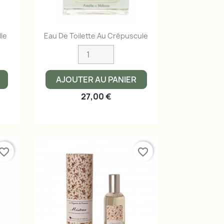
Aperçu rapide

lle
Eau De Toilette Au Crépuscule
AJOUTER AU PANIER
27,00 €
vorite_border
favorite_border