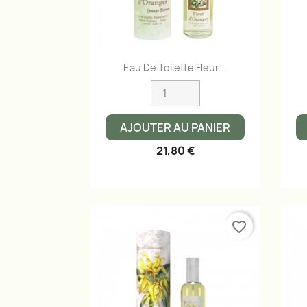
Aperçu rapide

Eau De Toilette Fleur...
AJOUTER AU PANIER
21,80 €
favorite_border