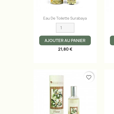
Aperçu rapide

Eau De Toilette Surabaya
AJOUTER AU PANIER
21,80 €
favorite_border