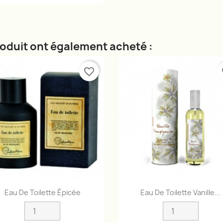
roduit ont également acheté :
favorite_border
fa
Aperçu rapide
Aperçu rapide


Eau De Toilette Épicée
Eau De Toilette Vanille...