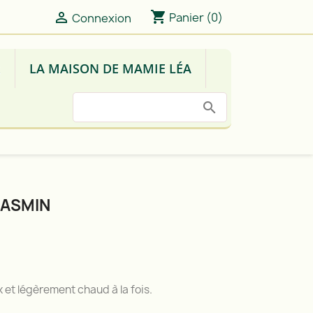
shopping_cart

Panier
(0)
Connexion
R
LA MAISON DE MAMIE LÉA
JASMIN
x et légèrement chaud à la fois.