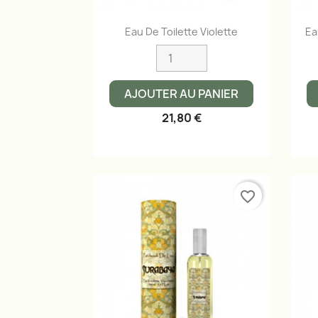
Aperçu rapide

Eau De Toilette Violette
Ea
AJOUTER AU PANIER
21,80 €
favorite_border