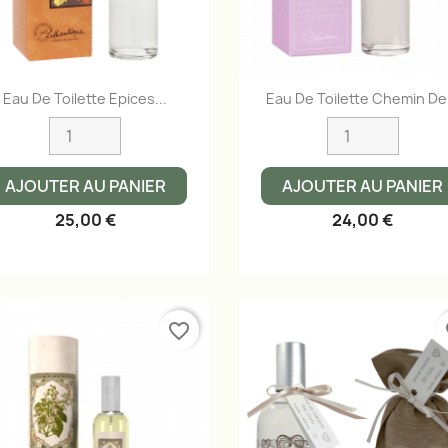
Aperçu rapide
Aperçu rapide


Eau De Toilette Epices...
Eau De Toilette Chemin De.
AJOUTER AU PANIER
AJOUTER AU PANIER
25,00 €
24,00 €
favorite_border
fa