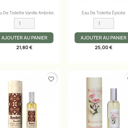
Aperçu rapide
Aperçu rapide


u De Toilette Vanille Ambrée
Eau De Toilette Épicée
AJOUTER AU PANIER
AJOUTER AU PANIER
21,80 €
25,00 €
favorite_border
fa