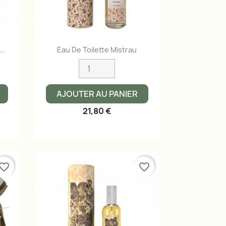
Aperçu rapide

..
Eau De Toilette Mistrau
AJOUTER AU PANIER
21,80 €
vorite_border
favorite_border