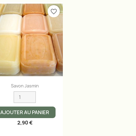
favorite_border
Aperçu rapide

Savon Jasmin
AJOUTER AU PANIER
2,90 €