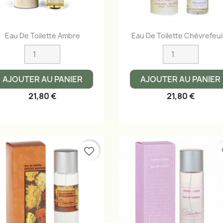
Aperçu rapide
Aperçu rapide


Eau De Toilette Ambre
Eau De Toilette Chèvrefeui
AJOUTER AU PANIER
AJOUTER AU PANIER
21,80 €
21,80 €
favorite_border
fa