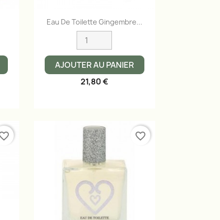
Aperçu rapide

Eau De Toilette Gingembre...
AJOUTER AU PANIER
21,80 €
vorite_border
favorite_border