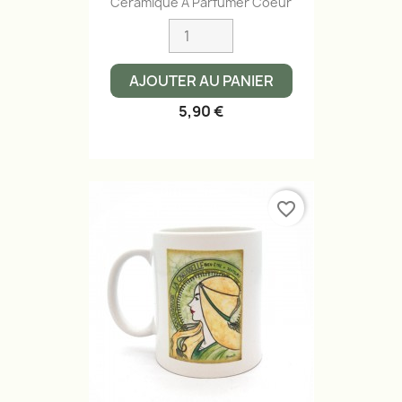
Céramique À Parfumer Coeur
AJOUTER AU PANIER
5,90 €
favorite_border