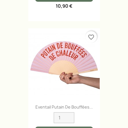
10,90 €
favorite_border
Eventail Putain De Bouffées...