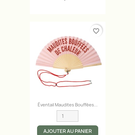
favorite_border
Éventail Maudites Bouffées...
AJOUTER AU PANIER