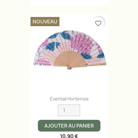
NOUVEAU
favorite_border
Eventail Hortensia
AJOUTER AU PANIER
10,90 €