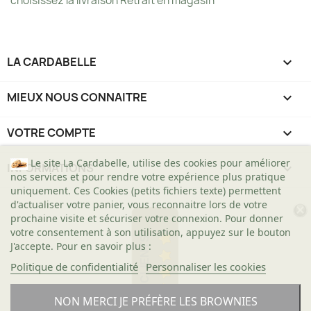
choisissez la livraison Retrait en magasin
LA CARDABELLE

MIEUX NOUS CONNAITRE

VOTRE COMPTE

Le site La Cardabelle, utilise des cookies pour améliorer
INFORMATIONS
keyboard_arrow_down
nos services et pour rendre votre expérience plus pratique
uniquement. Ces Cookies (petits fichiers texte) permettent
d'actualiser votre panier, vous reconnaitre lors de votre
prochaine visite et sécuriser votre connexion. Pour donner
votre consentement à son utilisation, appuyez sur le bouton
AVIS CLIENTS
J'accepte. Pour en savoir plus :
Politique de confidentialité
Personnaliser les cookies
NON MERCI JE PRÉFÈRE LES BROWNIES