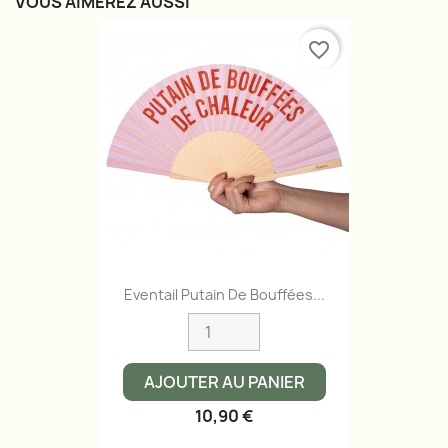
VOUS AIMEREZ AUSSI
favorite_border
Eventail Putain De Bouffées...
AJOUTER AU PANIER
10,90 €