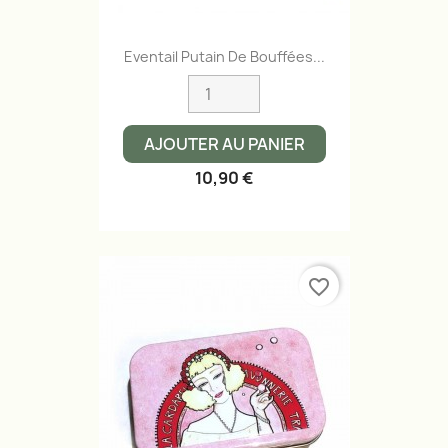
Eventail Putain De Bouffées...
AJOUTER AU PANIER
10,90 €
favorite_border