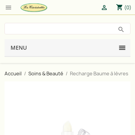
shopping_cart


(0)
MENU
Accueil
Soins & Beauté
Recharge Baume à lèvres