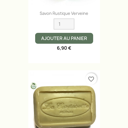
Savon Rustique Verveine
AJOUTER AU PANIER
6,90 €
favorite_border