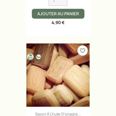
AJOUTER AU PANIER
4,90 €
favorite_border
Savon À L'huile D'onagre...