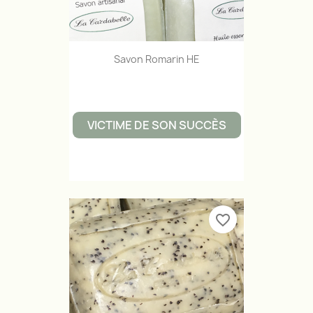
Savon Romarin HE
VICTIME DE SON SUCCÈS
favorite_border