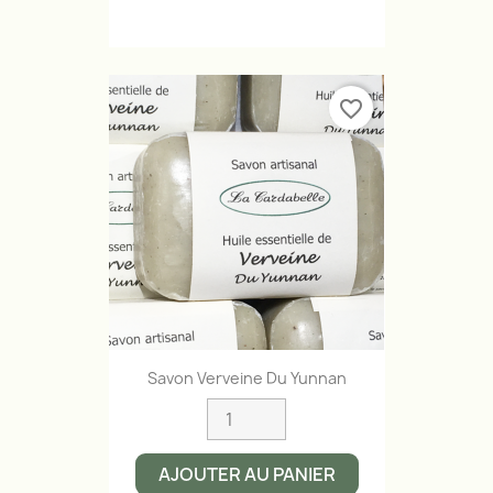
favorite_border
Savon Verveine Du Yunnan
AJOUTER AU PANIER