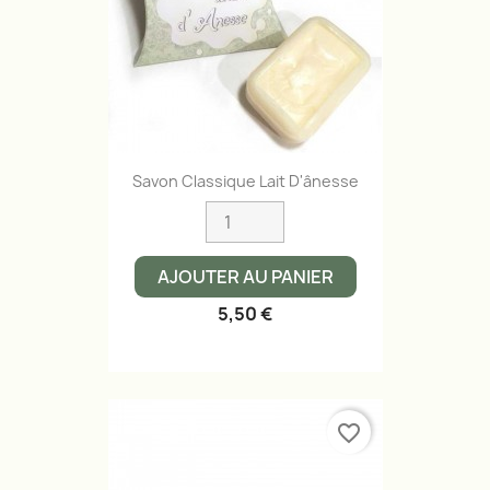
Savon Classique Lait D'ânesse
AJOUTER AU PANIER
5,50 €
favorite_border