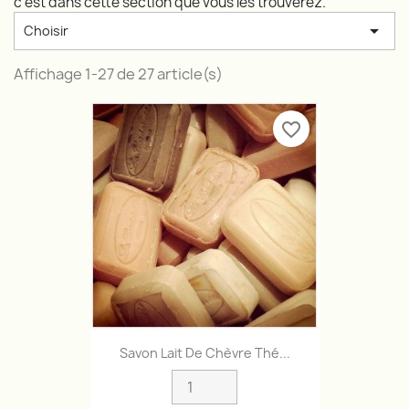
c'est dans cette section que vous les trouverez.

Choisir
Affichage 1-27 de 27 article(s)
favorite_border
Savon Lait De Chèvre Thé...