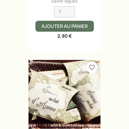
Savon Algues
AJOUTER AU PANIER
2,90 €
favorite_border