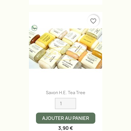
favorite_border
Savon H.E. Tea Tree
AJOUTER AU PANIER
3,90 €