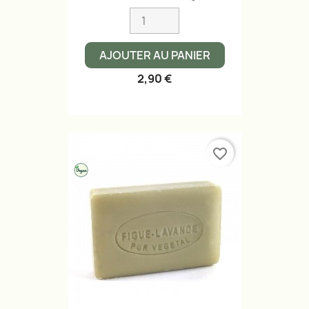
AJOUTER AU PANIER
2,90 €
favorite_border