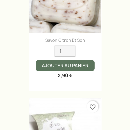
Savon Citron Et Son
AJOUTER AU PANIER
2,90 €
favorite_border