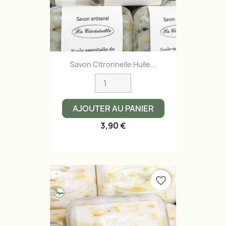
Savon Citronnelle Huile...
AJOUTER AU PANIER
3,90 €
favorite_border