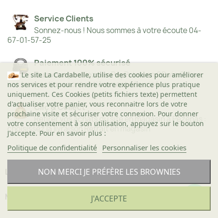
Service Clients
Sonnez-nous ! Nous sommes à votre écoute 04-
67-01-57-25
Paiement 100% sécurisé
Que vous passiez par PayPal ou en CB via Stripe,
Le site La Cardabelle, utilise des cookies pour améliorer
vos transactions sont entièrement sécurisées.
nos services et pour rendre votre expérience plus pratique
uniquement. Ces Cookies (petits fichiers texte) permettent
d'actualiser votre panier, vous reconnaitre lors de votre
Clic & Collect
prochaine visite et sécuriser votre connexion. Pour donner
Retirer vos achats du site en magasin à Pézenas :
votre consentement à son utilisation, appuyez sur le bouton
choisissez la livraison Retrait en magasin
J'accepte. Pour en savoir plus :
Politique de confidentialité
Personnaliser les cookies
LA CARDABELLE

NON MERCI JE PRÉFÈRE LES BROWNIES
MIEUX NOUS CONNAITRE

Une question ?
J'ACCEPTE