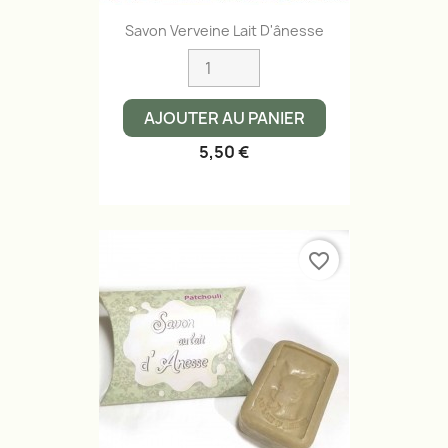
Savon Verveine Lait D'ânesse
AJOUTER AU PANIER
5,50 €
favorite_border