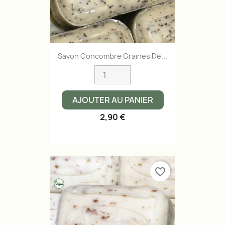
Savon Concombre Graines De...
AJOUTER AU PANIER
2,90 €
favorite_border