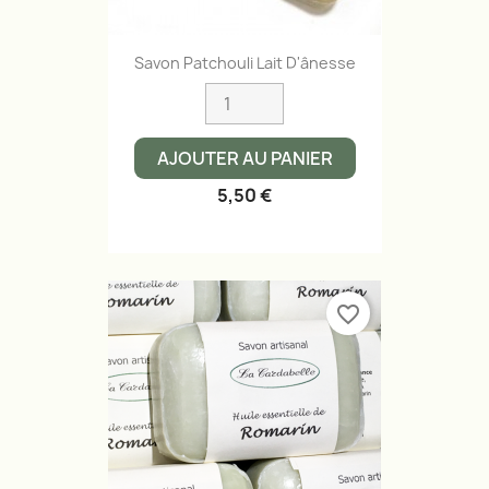
Savon Patchouli Lait D'ânesse
AJOUTER AU PANIER
5,50 €
favorite_border