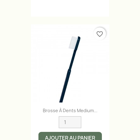
favorite_border
Brosse À Dents Medium...
AJOUTER AU PANIER