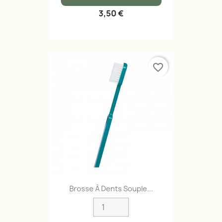
3,50 €
favorite_border
Brosse À Dents Souple...