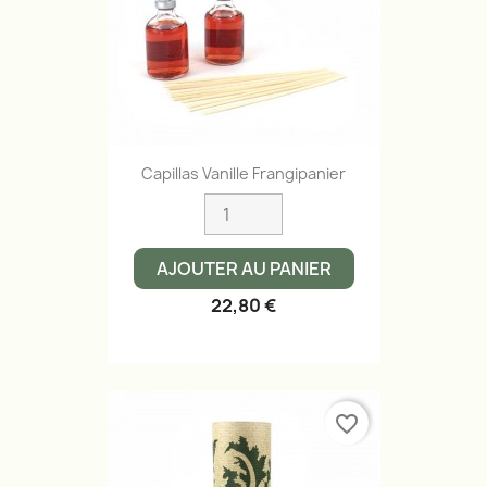
Capillas Vanille Frangipanier
AJOUTER AU PANIER
22,80 €
favorite_border