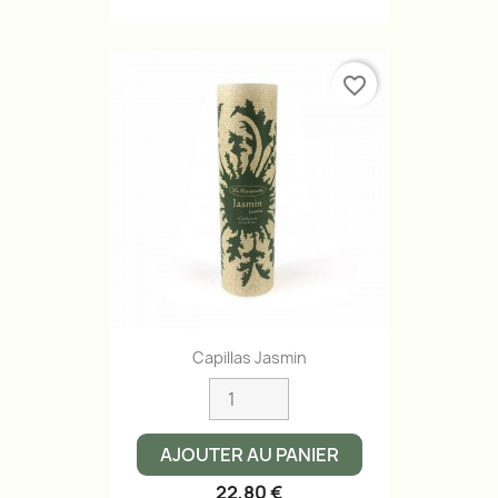
favorite_border
Capillas Jasmin
AJOUTER AU PANIER
22,80 €