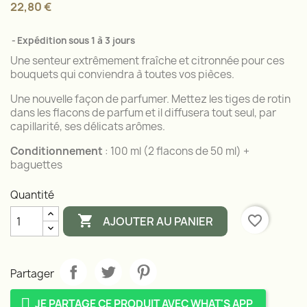
22,80 €
Expédition sous 1 à 3 jours
Une senteur extrêmement fraîche et citronnée pour ces
bouquets qui conviendra à toutes vos pièces.
Une nouvelle façon de parfumer. Mettez les tiges de rotin
dans les flacons de parfum et il diffusera tout seul, par
capillarité, ses délicats arômes.
Conditionnement
: 100 ml (2 flacons de 50 ml) +
baguettes
Quantité

favorite_border
AJOUTER AU PANIER
Partager
JE PARTAGE CE PRODUIT AVEC WHAT'S APP