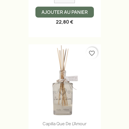
AJOUTER AU PANIER
22,80 €
favorite_border
Capilla Que De L'Amour