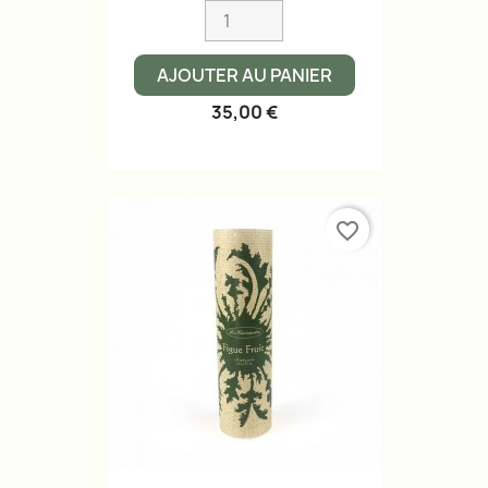
AJOUTER AU PANIER
35,00 €
favorite_border