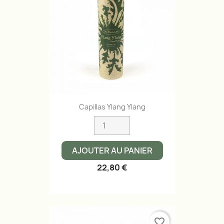
Capillas Ylang Ylang
AJOUTER AU PANIER
22,80 €
favorite_border