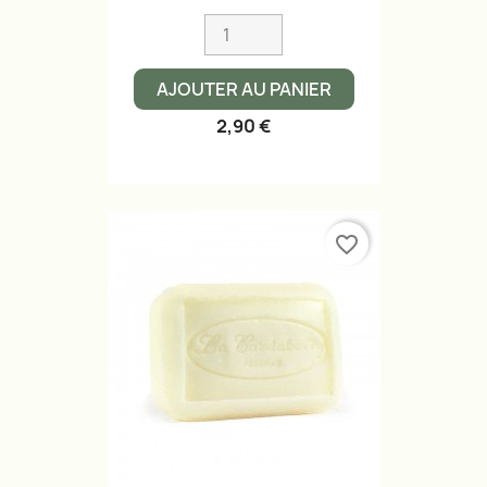
AJOUTER AU PANIER
2,90 €
favorite_border