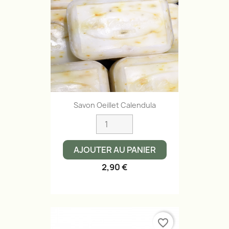
Savon Oeillet Calendula
AJOUTER AU PANIER
2,90 €
favorite_border