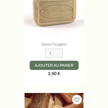
Savon Fougère
AJOUTER AU PANIER
2,90 €
favorite_border