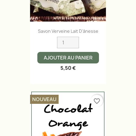
Savon Verveine Lait D'ânesse
AJOUTER AU PANIER
5,50 €
NOUVEAU
favorite_border