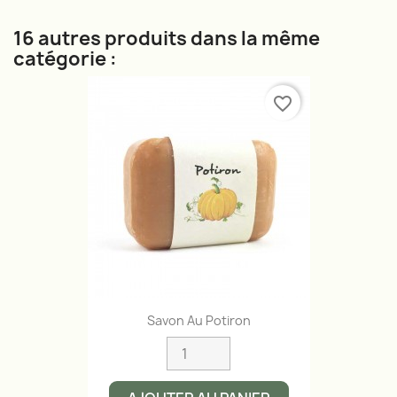
16 autres produits dans la même
catégorie :
favorite_border
Savon Au Potiron