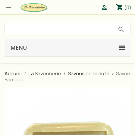
shopping_cart


(0)
MENU
Accueil
La Savonnerie
Savons de beauté
Savon
Bambou