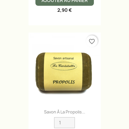
AJOUTER AU PANIER
2,90 €
favorite_border
Savon À La Propolis...