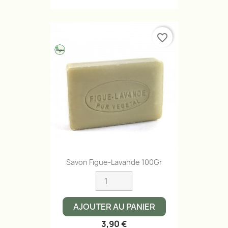
favorite_border
Savon Figue-Lavande 100Gr
AJOUTER AU PANIER
3,90 €