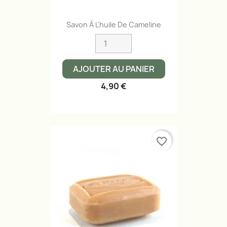
Savon À L'huile De Cameline
AJOUTER AU PANIER
4,90 €
favorite_border