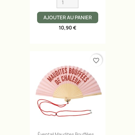
AJOUTER AU PANIER
10,90 €
favorite_border
Éventail Maudites Bouffées...